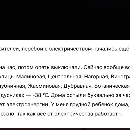
телей, перебои с электричеством начались ещё 
а час, потом опять выключали. Сейчас вообще в
 улицы Малиновая, Центральная, Нагорная, Виногр
лубничная, Жасминовая, Дубравная, Ботаническая,
адусниках — -38 ℃. Дома остыли буквально за час
дет электроэнергии. У меня грудной ребенок дома,
ожно, так как все от электричества работает».