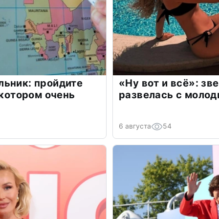
льник: пройдите
«Ну вот и всё»: з
 котором очень
развелась с моло
6 августа
54