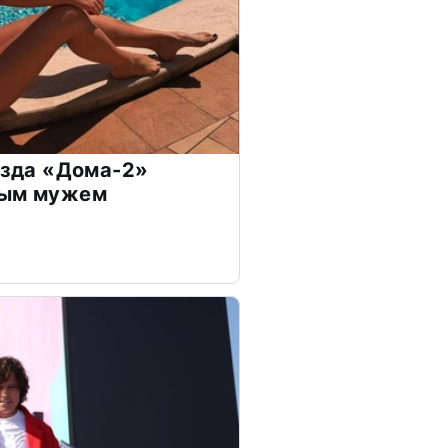
везда «Дома-2»
дым мужем