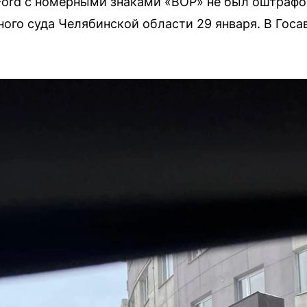
ord с номерными знаками «ВОР» не был оштрафов
ого суда Челябинской области 29 января. В Гос