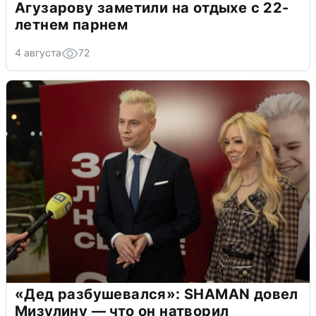
Агузарову заметили на отдыхе с 22-
летнем парнем
4 августа
72
«Дед разбушевался»: SHAMAN довел
Мизулину — что он натворил