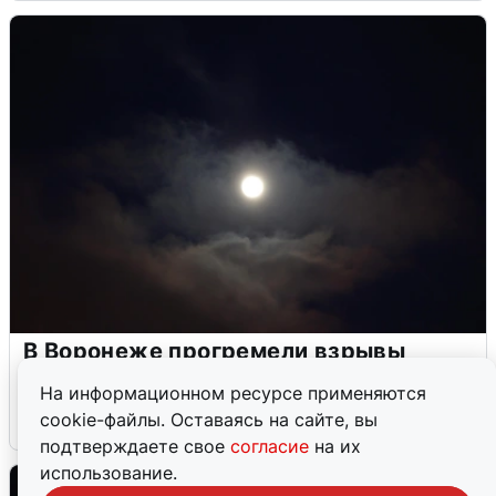
В Воронеже прогремели взрывы
после сигнала тревоги
На информационном ресурсе применяются
cookie-файлы. Оставаясь на сайте, вы
5 августа
0
подтверждаете свое
согласие
на их
использование.