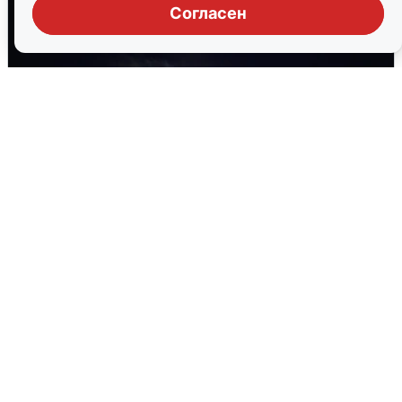
Согласен
Взрывы в Воронеже после сигнала
тревоги
5 августа
0