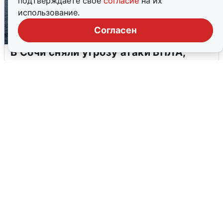
подтверждаете свое
согласие
на их
использование.
Согласен
В Сочи сняли угрозу атаки БПЛА,
аэропорт закрыт
6 августа
0