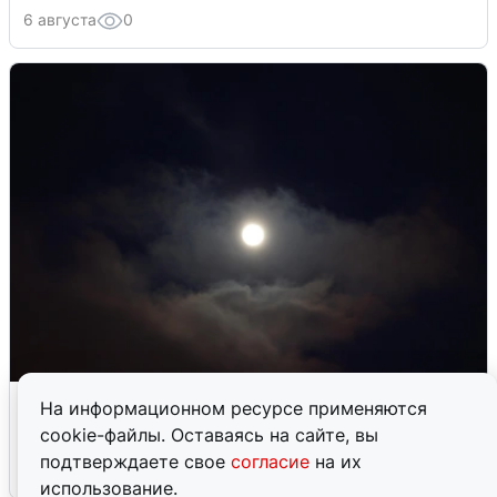
6 августа
0
В Воронеже прогремели взрывы
На информационном ресурсе применяются
после сигнала тревоги
cookie-файлы. Оставаясь на сайте, вы
подтверждаете свое
согласие
на их
5 августа
0
использование.