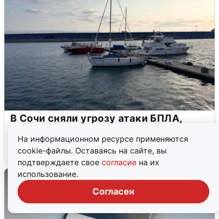
В Сочи сняли угрозу атаки БПЛА,
аэропорт закрыт
На информационном ресурсе применяются
6 августа
0
cookie-файлы. Оставаясь на сайте, вы
подтверждаете свое
согласие
на их
использование.
Согласен