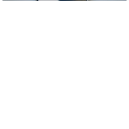
Ракетная опасность в Свердловской
области: что известно
6 августа
0