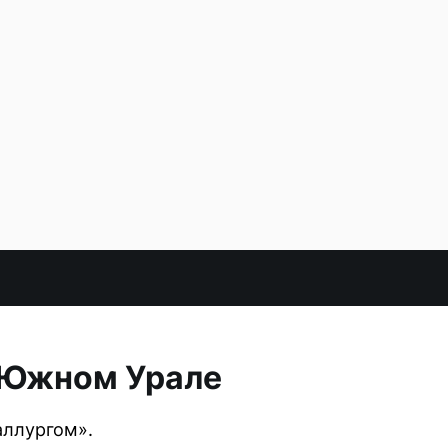
а Южном Урале
аллургом».