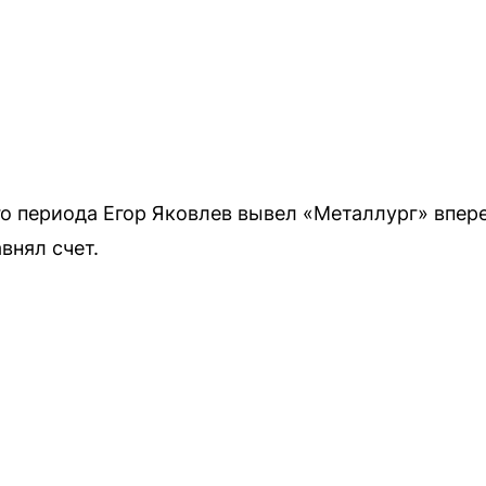
го периода Егор Яковлев вывел «Металлург» впере
внял счет.