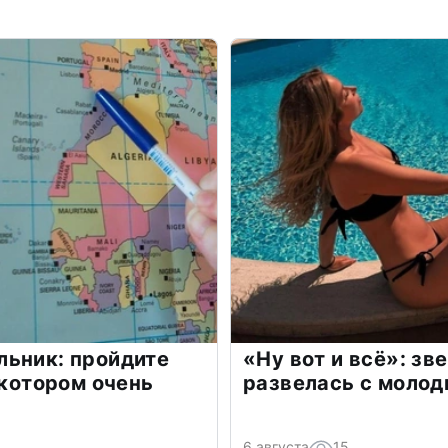
льник: пройдите
«Ну вот и всё»: з
 котором очень
развелась с моло
6 августа
15