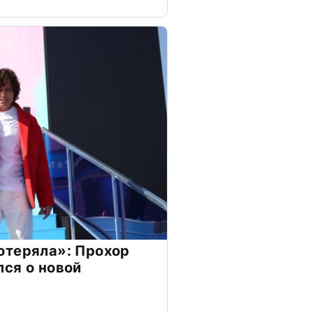
отеряла»: Прохор
ся о новой