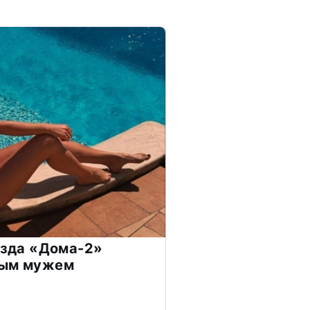
везда «Дома-2»
дым мужем