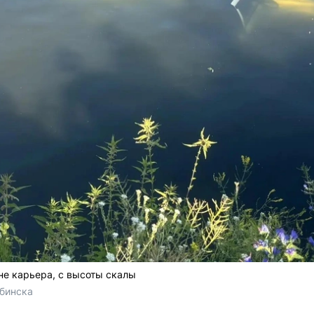
не карьера, с высоты скалы
бинска