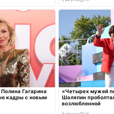
 Полина Гагарина
«Четырех мужей п
ые кадры с новым
Шаляпин проболтал
возлюбленной
6 августа
14