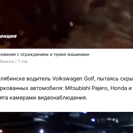
кновения с ограждением и тремя машинами
бинска / T.me
елябинске водитель Volkswagen Golf, пытаясь скр
ркованных автомобиля: Mitsubishi Pajero, Honda 
нята камерами видеонаблюдения.