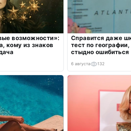
овые возможности»:
Справится даже шк
а, кому из знаков
тест по географии,
дача
стыдно ошибиться
6 августа
132