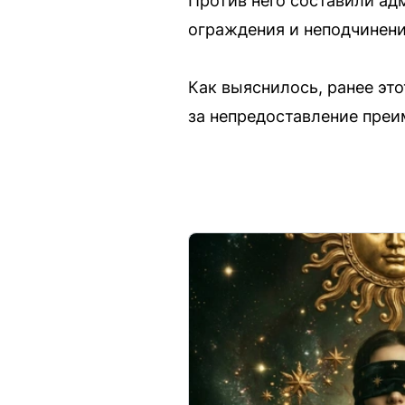
Против него составили ад
ограждения и неподчинени
Как выяснилось, ранее это
за непредоставление преи