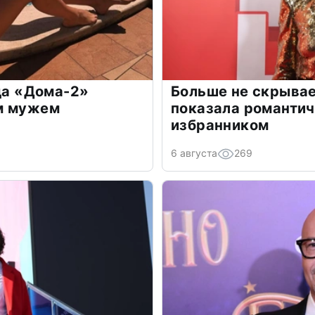
зда «Дома-2»
Больше не скрывае
м мужем
показала романти
избранником
6 августа
269