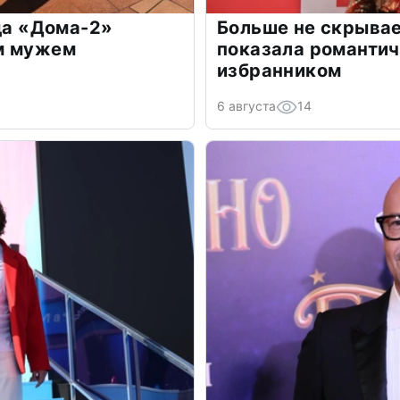
зда «Дома-2»
Больше не скрывае
м мужем
показала романти
избранником
6 августа
14