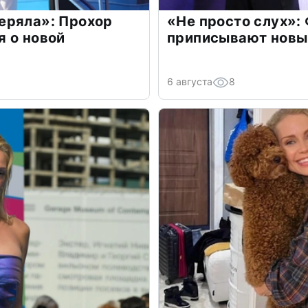
еряла»: Прохор
«Не просто слух»:
 о новой
приписывают новы
6 августа
8