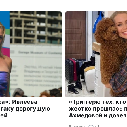
жа»: Ивлеева
«Триггерю тех, кто
егаку дорогущую
жестко прошлась п
лей
Ахмедовой и довел
5 августа
43