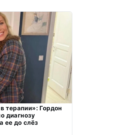
 в терапии»: Гордон
о диагнозу
а ее до слёз