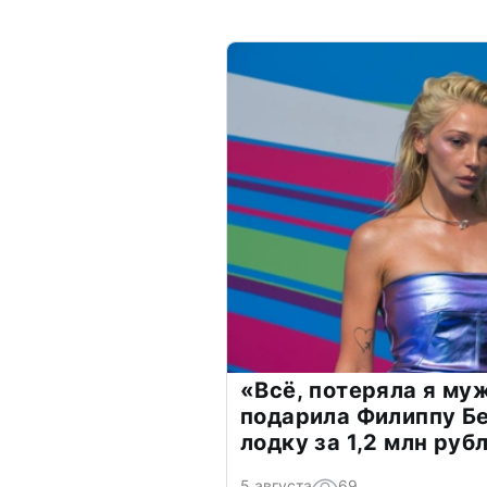
«Всё, потеряла я му
подарила Филиппу Б
лодку за 1,2 млн руб
5 августа
69