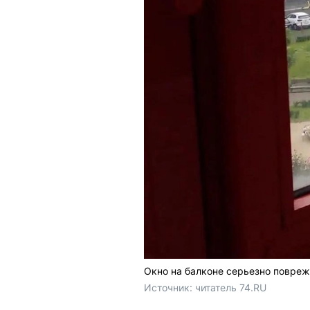
Окно на балконе серьезно повре
Источник: 
читатель 74.RU