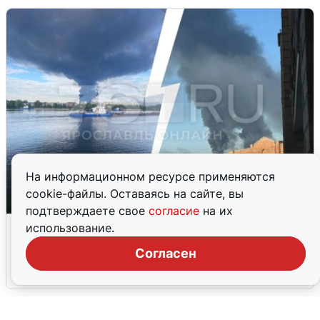
На информационном ресурсе применяются
cookie-файлы. Оставаясь на сайте, вы
подтверждаете свое
согласие
на их
Ночная атака БПЛА на Ярославль:
использование.
попадания и последствия
Согласен
6 августа
0