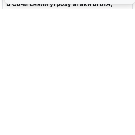
В Сочи сняли угрозу атаки БПЛА,
аэропорт закрыт
6 августа
0
Ночная атака БПЛА на Ярославль:
попадания и последствия