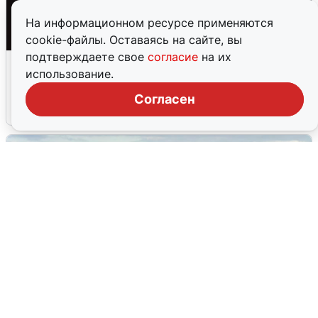
На информационном ресурсе применяются
cookie-файлы. Оставаясь на сайте, вы
подтверждаете свое
согласие
на их
Взрывы в Воронеже после сигнала
использование.
тревоги
Согласен
5 августа
0