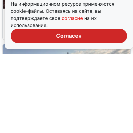
На информационном ресурсе применяются
cookie-файлы. Оставаясь на сайте, вы
Опубликована карта отключений
подтверждаете свое
согласие
на их
воды в Воронеже
использование.
6 августа
0
Согласен