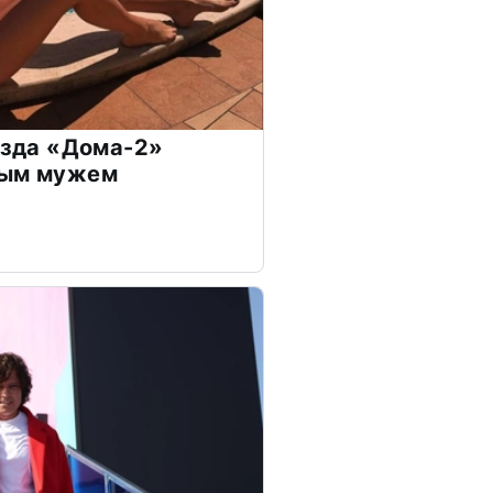
везда «Дома-2»
дым мужем