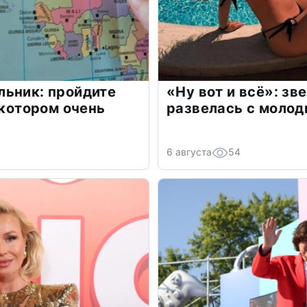
льник: пройдите
«Ну вот и всё»: з
 котором очень
развелась с моло
6 августа
54