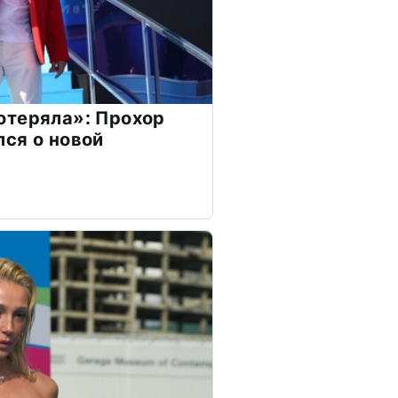
отеряла»: Прохор
ся о новой