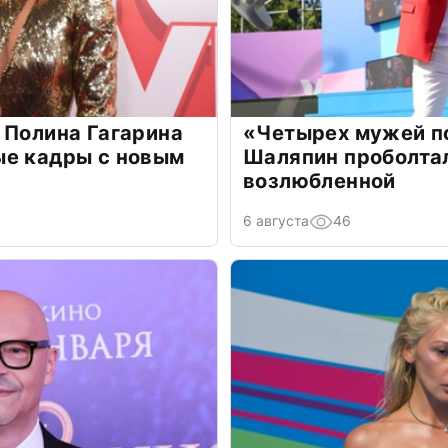
 Полина Гагарина
«Четырех мужей п
ые кадры с новым
Шаляпин проболтал
возлюбленной
6 августа
46