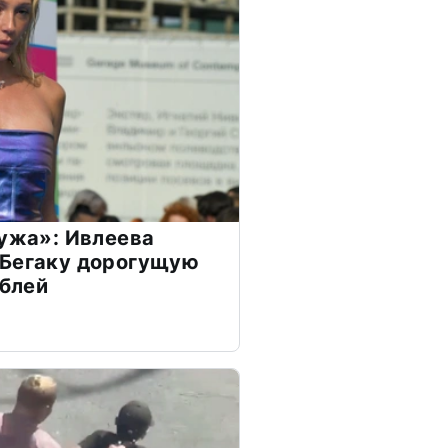
мужа»: Ивлеева
 Бегаку дорогущую
ублей