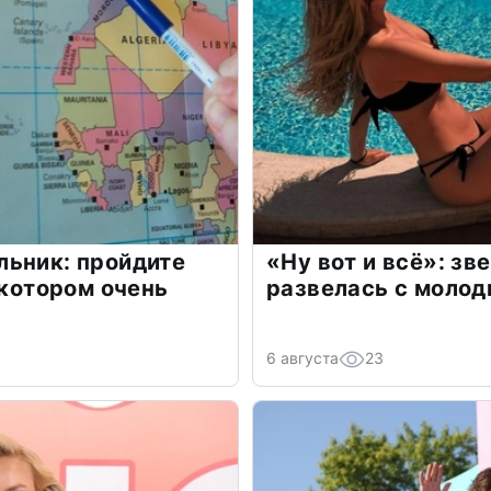
льник: пройдите
«Ну вот и всё»: з
 котором очень
развелась с моло
6 августа
23