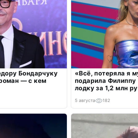
едору Бондарчуку
«Всё, потеряла я 
роман — с кем
подарила Филиппу
лодку за 1,2 млн р
5 августа
182