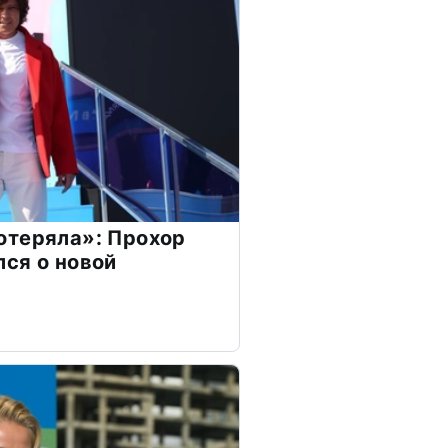
отеряла»: Прохор
ся о новой