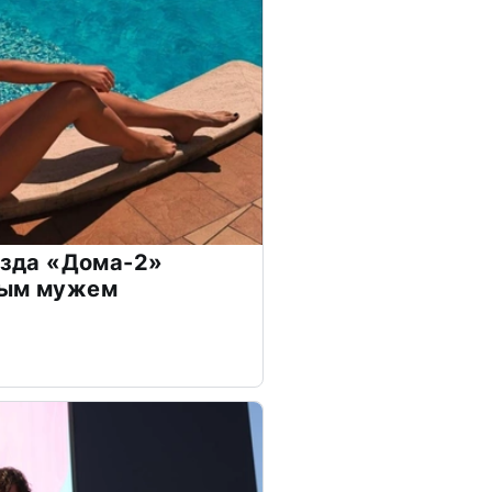
везда «Дома-2»
дым мужем