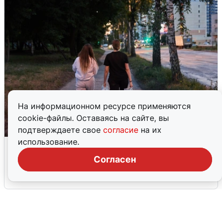
На информационном ресурсе применяются
cookie-файлы. Оставаясь на сайте, вы
подтверждаете свое
согласие
на их
использование.
Опубликована карта отключений
воды в Воронеже
Согласен
6 августа
0