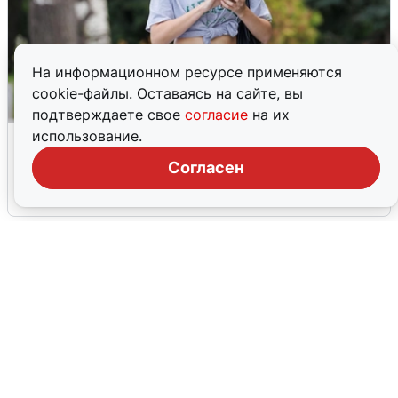
На информационном ресурсе применяются
cookie-файлы. Оставаясь на сайте, вы
подтверждаете свое
согласие
на их
Волгоградцы остались без
использование.
мобильного интернета
Согласен
6 августа
0