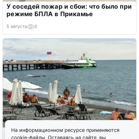
У соседей пожар и сбои: что было при
режиме БПЛА в Прикамье
5 августа
0
На информационном ресурсе применяются
Жители и туристы Сочи рассказали
cookie-файлы. Оставаясь на сайте, вы