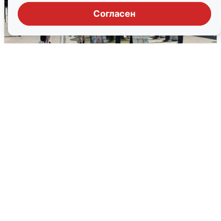
Согласен
У соседей пожар и сбои: что было при
режиме БПЛА в Прикамье
5 августа
0