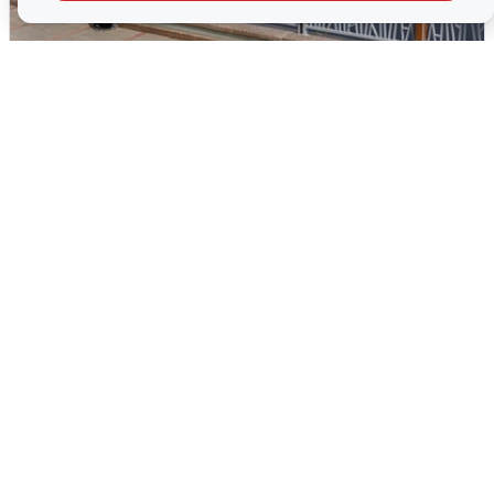
В Туре вода убывает, на других реках
области прибывает
4 августа
0