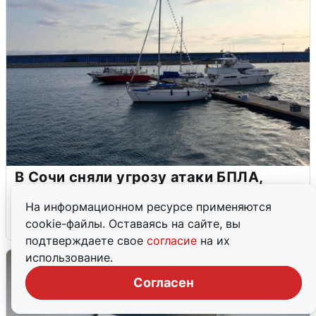
В Сочи сняли угрозу атаки БПЛА,
аэропорт закрыт
На информационном ресурсе применяются
6 августа
0
cookie-файлы. Оставаясь на сайте, вы
подтверждаете свое
согласие
на их
использование.
Согласен