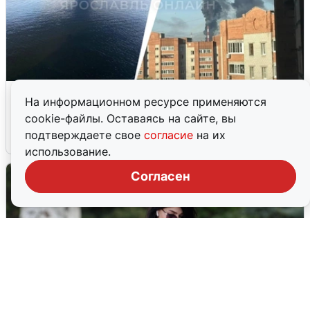
Ночная атака БПЛА на Ярославль:
На информационном ресурсе применяются
попадания и последствия
cookie-файлы. Оставаясь на сайте, вы
подтверждаете свое
согласие
на их
6 августа
0
использование.
Согласен