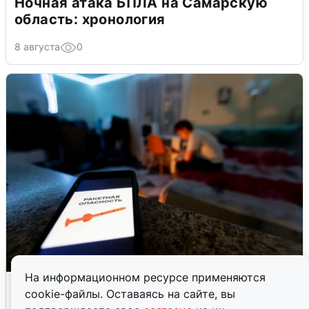
Ночная атака БПЛА на Самарскую
область: хронология
8 августа
0
На информационном ресурсе применяются
Ночью в Самарской области завыли
cookie-файлы. Оставаясь на сайте, вы
сирены