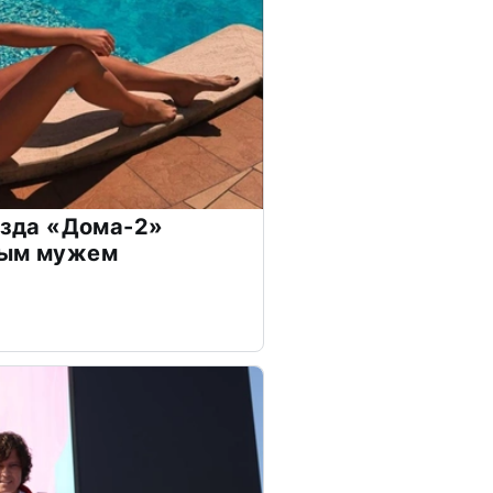
везда «Дома-2»
дым мужем