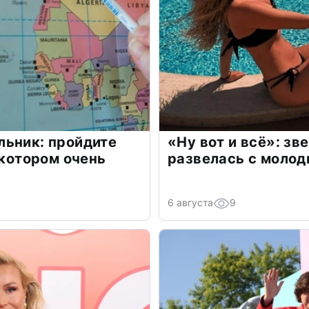
льник: пройдите
«Ну вот и всё»: з
 котором очень
развелась с моло
6 августа
9