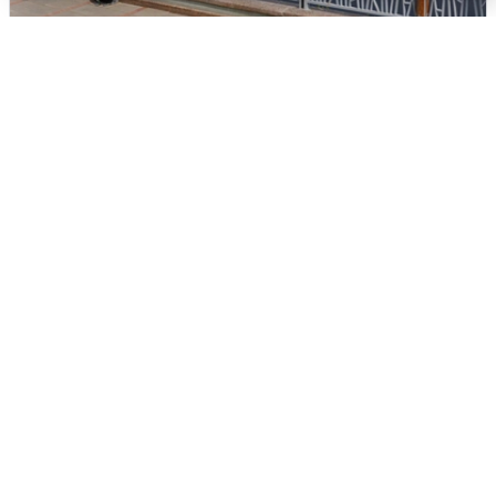
В Туре вода убывает, на других реках
области прибывает
4 августа
0